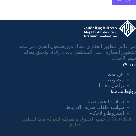
في عالم التطوير العقاري، هناك من يصنعون الفرق. في مجد
للتطوير العقاري، نبني المستقبل بأيدي رائدة، ونخلق معالم
تلهم الأجيال.
من نحن
عن مجد
مشاريعنا
تواصل معنــا
روابط هـامـة
سياسة الخصوصية
سياسة ملفات تعريف الارتباط
الشروط والأحكام
Copyright © جميع الحقوق محفوظة لشركة مجد للتطوير
العقاري